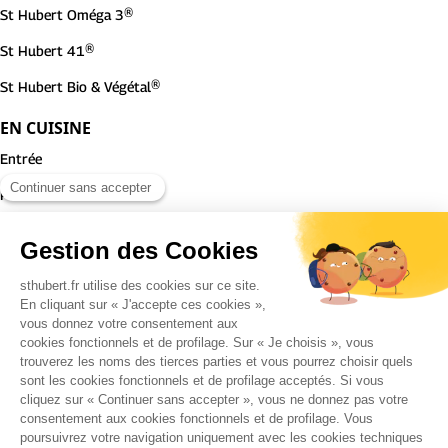
St Hubert Oméga 3®
St Hubert 41®
St Hubert Bio & Végétal®
EN CUISINE
Entrée
Plat
Dessert
ST HUBERT
Notre histoire
Notre entreprise
Nous rejoindre
Nos engagements
Contactez-nous