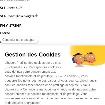
St Hubert 41®
St Hubert Bio & Végétal®
EN CUISINE
Entrée
Plat
Dessert
ST HUBERT
Notre histoire
Notre entreprise
Nous rejoindre
Nos engagements
Contactez-nous