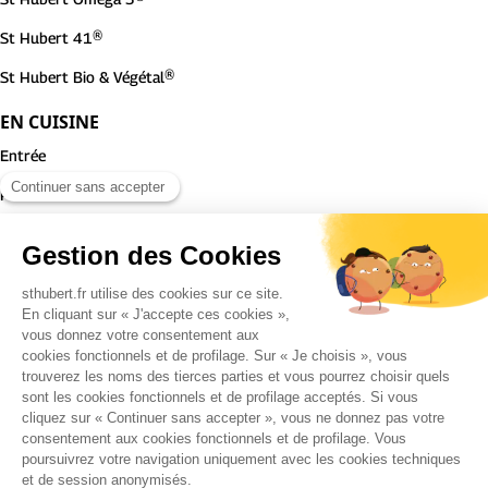
St Hubert 41®
St Hubert Bio & Végétal®
EN CUISINE
Entrée
Plat
Dessert
ST HUBERT
Notre histoire
Notre entreprise
Nous rejoindre
Nos engagements
Contactez-nous