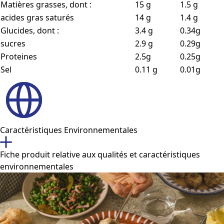
Matières grasses, dont :
15 g
1.5 g
acides gras saturés
14 g
1.4 g
Glucides, dont :
3.4 g
0.34g
sucres
2.9 g
0.29g
Proteines
2.5g
0.25g
Sel
0.11 g
0.01g
Caractéristiques Environnementales
Fiche produit relative aux qualités et caractéristiques
environnementales