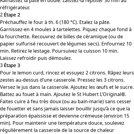
Ramassez la pâte en boule. Laissez-la reposer 30 min au
réfrigérateur.
2
Étape 2
Préchauffez le four à th. 6 (180 °C). Etalez la pâte.
Garnissez-en 4 moules à tartelettes. Piquez chaque fond à
la fourchette. Recouvrez de billes de céramique (ou de
papier sulfurisé recouvert de légumes secs). Enfournez 10
min. Retirez le lestage. Poursuivez la cuisson 10 min.
Laissez refroidir puis démoulez.
3
Étape 3
Pour le lemon curd, rincez et essuyez 2 citrons. Râpez leurs
zestes au-dessus d’une casserole. Pressez les 3 citrons.
Versez le jus dans la casserole. Ajoutez les œufs et le sucre.
Battez au fouet à main. Ajoutez le St Hubert L’Original
®
.
Faites cuire à feu très doux (ou au bain-marie) sans cesser
de fouetter et sans jamais laisser bouillir jusqu’à ce que la
préparation épaississe et devienne crémeuse (environ 15
min). Pour maintenir une température douce, soulevez
régulièrement la casserole de la source de chaleur