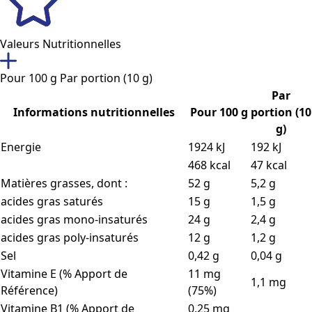
Valeurs Nutritionnelles
Pour 100 g
Par portion (10 g)
Par
Informations nutritionnelles
Pour 100 g
portion (10
g)
Energie
1924 kJ
192 kJ
468 kcal
47 kcal
Matières grasses, dont :
52 g
5,2 g
acides gras saturés
15 g
1,5 g
acides gras mono-insaturés
24 g
2,4 g
acides gras poly-insaturés
12 g
1,2 g
Sel
0,42 g
0,04 g
Vitamine E (% Apport de
11 mg
1,1 mg
Référence)
(75%)
Vitamine B1 (% Apport de
0,25 mg