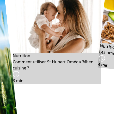
Nutriti
Les omé
Nutrition
Comment utiliser St Hubert Oméga 3® en
4 min
cuisine ?
3 min