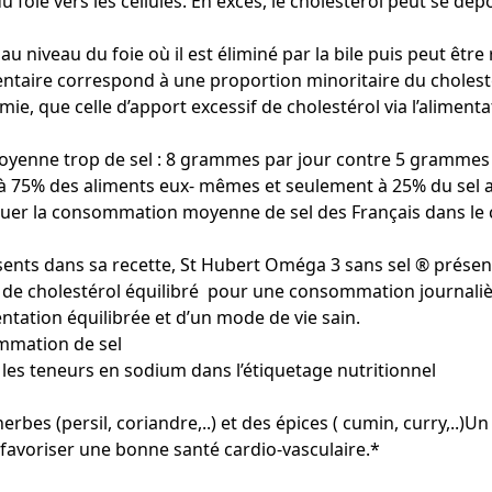
u foie vers les cellules. En excès, le cholestérol peut se dép
u niveau du foie où il est éliminé par la bile puis peut être 
limentaire correspond à une proportion minoritaire du chole
ie, que celle d’apport excessif de cholestérol via l’alimenta
moyenne trop de sel : 8 grammes par jour contre 5 gramme
75% des aliments eux- mêmes et seulement à 25% du sel ajou
uer la consommation moyenne de sel des Français dans le ca
ents dans sa recette, St Hubert Oméga 3 sans sel ® présente
de cholestérol équilibré pour une consommation journalière
tation équilibrée et d’un mode de vie sain.
mmation de sel
les teneurs en sodium dans l’étiquetage nutritionnel
bes (persil, coriandre,..) et des épices ( cumin, curry,..)Un
 favoriser une bonne santé cardio-vasculaire.*