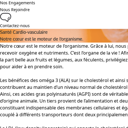
Nos Engagements
Nous Rejoindre
Contactez-nous
Santé Cardio-vasculaire
Notre cœur est le moteur de l’organisme.
Notre cœur est le moteur de l’organisme. Grâce à lui, nous pr
recevoir oxygène et nutriments. C’est l’organe de la vie ! Af
la part belle aux fruits et légumes, aux féculents, privilégi
pour aider à en prendre soin.
Les bénéfices des oméga 3 (ALA) sur le cholestérol et ainsi 
contribuent au maintien d’un niveau normal de cholestérol d
Ainsi, ces acides gras polyinsaturés (AGPI) sont de véritables
d’origine animale. Un tiers provient de l’alimentation et deu
constituant indispensable des membranes cellulaires et éga
couplé à différents transporteurs dont deux principalement