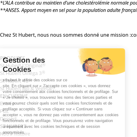
*L’ALA contribue au maintien d’une cholestérolémie normale pou
**ANSES. Apport moyen en sel pour la population adulte français
Chez St Hubert, nous nous sommes donné une mission :contri
PRODUITS
St Hubert L’Original®
St Hubert Oméga 3®
St Hubert 41®
St Hubert Bio & Végétal®
EN CUISINE
Entrée
Plat
Dessert
ST HUBERT
Notre histoire