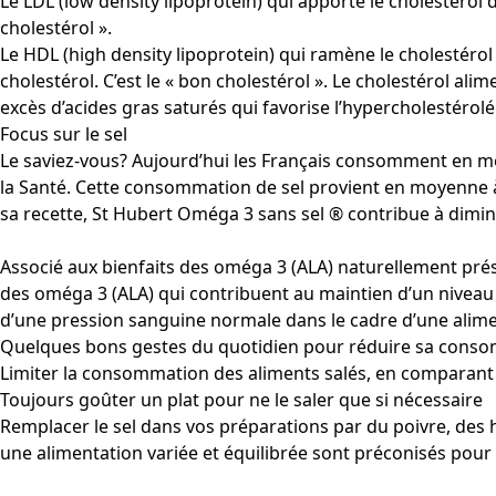
Le LDL (low density lipoprotein) qui apporte le cholestérol d
cholestérol ».
Le HDL (high density lipoprotein) qui ramène le cholestérol a
cholestérol. C’est le « bon cholestérol ». Le cholestérol a
excès d’acides gras saturés qui favorise l’hypercholestérolém
Focus sur le sel
Le saviez-vous? Aujourd’hui les Français consomment en 
la Santé. Cette consommation de sel provient en moyenne à 
sa recette, St Hubert Oméga 3 sans sel ® contribue à dimin
Associé aux bienfaits des oméga 3 (ALA) naturellement prés
des oméga 3 (ALA) qui contribuent au maintien d’un niveau 
d’une pression sanguine normale dans le cadre d’une alimen
Quelques bons gestes du quotidien pour réduire sa conso
Limiter la consommation des aliments salés, en comparant 
Toujours goûter un plat pour ne le saler que si nécessaire
Remplacer le sel dans vos préparations par du poivre, des her
une alimentation variée et équilibrée sont préconisés pour